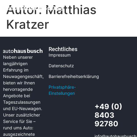
Autor:
Matthias
Kratzer
Rechtliches
Impressum
Neben unserer
langjährigen
Datenschutz
Erfahrung im
Neuwagengeschäft,
Barrierefreiheitserklärung
bieten wir Ihnen
Privatsphäre-
hervorragende
Einstellungen
Angebote bei
Tageszulassungen
+49 (0)
und EU-Neuwagen.
8403
Unser zusätzlicher
Service für Sie –
92780
rund ums Auto:
ausgezeichnete
info@autohausbusch