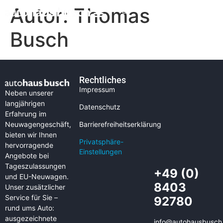
Autor:
Thomas
Busch
Rechtliches
Impressum
Neben unserer
langjährigen
Datenschutz
Erfahrung im
Neuwagengeschäft,
Barrierefreiheitserklärung
bieten wir Ihnen
Privatsphäre-
hervorragende
Einstellungen
Angebote bei
Tageszulassungen
+49 (0)
und EU-Neuwagen.
8403
Unser zusätzlicher
Service für Sie –
92780
rund ums Auto:
ausgezeichnete
info@autohausbusch