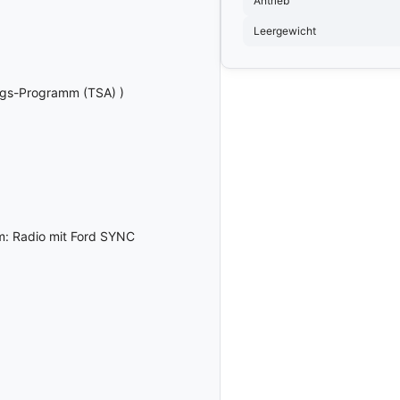
Antrieb
Gruppe Multimedia
ssystem
und Kommunikation
Leergewicht
lassistent
Parkbremse
elektrisch
ngs-Programm (TSA) )
eichenerkennung
Rückfahrkamera
warner
Fahrerairbag
em
Fahrer Airbag
empomat
Knie-Airbag
gkeitsbegrenzer
Beifahrer-Airbag
Seiten-Airbags
m: Radio mit Ford SYNC
rre
Andere Airbags
e hinten
Diebstahlwarnanlage
e vorne
Ausparkassistent