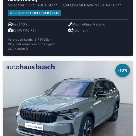
Selection 1.0 TSI Aut. DSG **LED/ALU/KAMERA/WINTER-PAKET**
NEU | SOFORT LIEFERBAR | 5341
Neu | 10 km
Moon-Weiss Metallic
85 kW (116 PS)
Automatik
Verbrauch komb.: 5,7 l/100km
CO₂ Emissionen komb.: 129 g/km
CO₂ Klasse: D
-10%