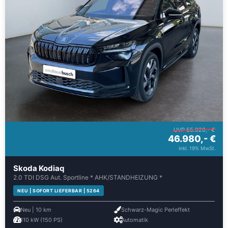
UVP 55.020,- €
46.980,- €
inkl. 19% MwSt.
Skoda Kodiaq
2.0 TDI DSG Aut. Sportline * AHK/STANDHEIZUNG *
NEU | SOFORT LIEFERBAR | 5264
Neu | 10 km
Schwarz-Magic Perleffekt
110 kW (150 PS)
Automatik