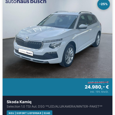
-25%
UVP 33.381,- €
24.980,- €
inkl. 19% MwSt.
Skoda Kamiq
Selection 1.0 TSI Aut. DSG **LED/ALU/KAMERA/WINTER-PAKET**
NEU | SOFORT LIEFERBAR | 5340