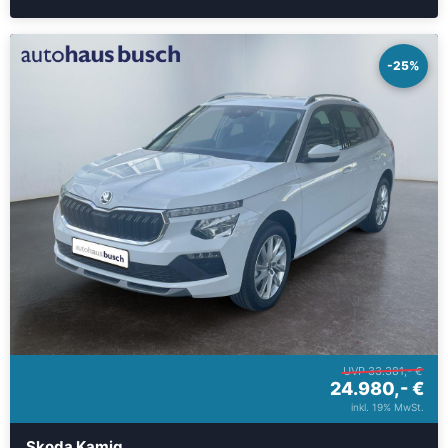
-25%
UVP 33.381,- €
24.980,- €
inkl. 19% MwSt.
Skoda Kamiq