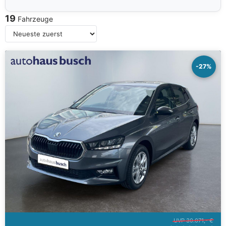
19
Fahrzeuge
-27%
UVP 30.071,- €