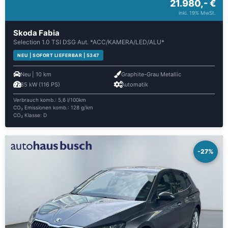
21.980,- €
inkl. 19% MwSt.
Skoda Fabia
Selection 1.0 TSI DSG Aut. *ACC/KAMERA/LED/ALU*
NEU | SOFORT LIEFERBAR | 5347
Neu | 10 km
Graphite-Grau Metallic
85 kW (116 PS)
Automatik
Verbrauch komb.: 5,6 l/100km
CO₂ Emissionen komb.: 128 g/km
CO₂ Klasse: D
-27%