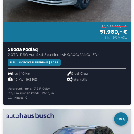
UVP 58.030,- €
51.980,- €
inkl. 19% MwSt.
Skoda Kodiaq
2.0TDI DSG Aut. 4×4 Sportline *AHK/ACC/PANO/LED*
NEU | SOFORT LIEFERBAR | 5267
Neu | 10 km
Steel-Grau
142 kW (193 PS)
Automatik
Verbrauch komb.: 7,3 l/100km
CO₂ Emissionen komb.: 192 g/km
CO₂ Klasse: G
-15%