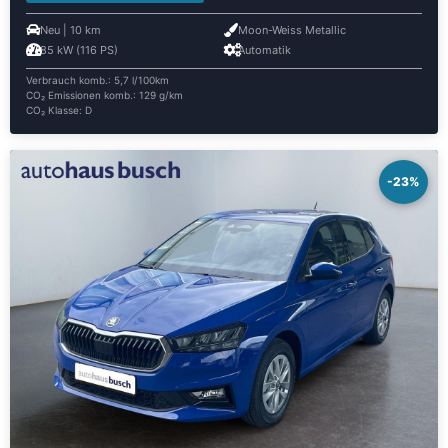
Neu | 10 km
Moon-Weiss Metallic
85 kW (116 PS)
Automatik
Verbrauch komb.: 5,7 l/100km
CO₂ Emissionen komb.: 129 g/km
CO₂ Klasse: D
-23%