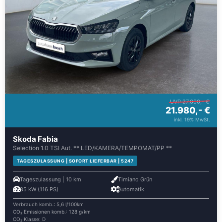
UVP 27.600,- €
21.980,- €
inkl. 19% MwSt.
Skoda Fabia
Selection 1.0 TSI Aut. ** LED/KAMERA/TEMPOMAT/PP **
TAGESZULASSUNG | SOFORT LIEFERBAR | 5247
Tageszulassung | 10 km
Timiano Grün
85 kW (116 PS)
Automatik
Verbrauch komb.: 5,6 l/100km
CO₂ Emissionen komb.: 128 g/km
CO₂ Klasse: D