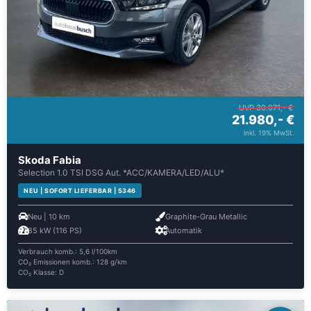
UVP 30.071,- €
21.980,- €
inkl. 19% MwSt.
Skoda Fabia
Selection 1.0 TSI DSG Aut. *ACC/KAMERA/LED/ALU*
NEU | SOFORT LIEFERBAR | 5346
Neu | 10 km
Graphite-Grau Metallic
85 kW (116 PS)
Automatik
Verbrauch komb.: 5,6 l/100km
CO₂ Emissionen komb.: 128 g/km
CO₂ Klasse: D