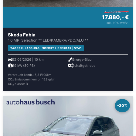
UVP 23.161,- €
17.880,- €
inkl. 19% MwSt.
Skoda Fabia
1.0 MPI Selection ** LED/KAMERA/PDC/ALU **
TAGESZULASSUNG | SOFORT LIEFERBAR | 5241
EZ 06/2026 | 10 km
Energy-Blau
59 kW (80 PS)
Schaltgetriebe
Verbrauch komb.: 5,3 l/100km
CO₂ Emissionen komb.: 123 g/km
CO₂ Klasse: D
-20%