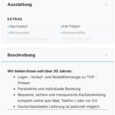
Ausstattung
EXTRAS
Sportpaket
LM-Felgen
Winterpaket
Sommerreifen
Abgedunkelte Scheiben
Tire-Mobility-Set
Dachreling
Reifendruckkontrolle
AHK Vorbereitung
Automatisches
Beschreibung
Sperrdifferential
Heckklappe elektrisch
Matrix LED
Gepäckraumabdeckung
Nebelscheinwerfer
Wir bieten Ihnen seit über 30 Jahren:
Durchlademöglichkeit
Garantie
Lager-, Vorlauf- und Bestellfahrzeuge zu TOP -
Variabler Ladeboden
Licht- und Sichtpaket
Preisen
Heckspoiler
LED-Rückleuchten
Persönliche und individuelle Beratung
Partikelfilter
Bequeme, sichere und transparente Kaufabwicklung
INTERIOR
komplett online (per Mail, Telefon ) oder vor Ort
Zentralverriegelung mit
Fahrersitz mit Memory-
Deutschlandweite Lieferung ist jederzeit möglich.
Funk
Funktion
Keyless Entry
Lendenwirbelstütze Fahrer