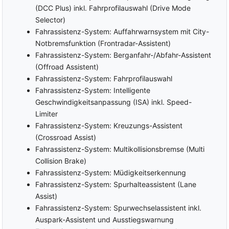
Alarmanlage
(DCC Plus) inkl. Fahrprofilauswahl (Drive Mode
Start-/Stopp-Automatik
Elektrische Wegfahrsperre
Selector)
Lichtsensor
Fahrprofilauswahl (Drive
Fahrassistenz-System: Auffahrwarnsystem mit City-
Fernlichtregulierung (Light
Mode Select)
Notbremsfunktion (Frontradar-Assistent)
Assist)
Einparkhilfe hinten
Fahrassistenz-System: Berganfahr-/Abfahr-Assistent
Dynamische
Einparkhilfe vorne
(Offroad Assistent)
Fernlichtregulierung
Parkbremse elektrisch
(Dynamic Light Assist)
Fahrassistenz-System: Fahrprofilauswahl
Rückfahrkamera
Regensensor
Fahrassistenz-System: Intelligente
Fahrer-/Beifahrer-Airbag
Innen- und Außenspiegel
Geschwindigkeitsanpassung (ISA) inkl. Speed-
automatisch abblendbar
Limiter
Fahrer Airbag
Berganfahrassistent
Fahrassistenz-System: Kreuzungs-Assistent
Beifahrer-Airbag
ausschaltbar
Abstandswarner
(Crossroad Assist)
Beifahrer-Airbag
Notbremsassistent
Fahrassistenz-System: Multikollisionsbremse (Multi
Collision Brake)
Seiten-Airbags
Spurhalteassistent
Fahrassistenz-System: Müdigkeitserkennung
Kopf-Airbags
Toter Winkel Assistent
Fahrassistenz-System: Spurhalteassistent (Lane
Andere Airbags
Spurwechselassistent
Assist)
Umfeldbeobachtungssystem
Fahrassistenz-System: Spurwechselassistent inkl.
(Front Assist)
Auspark-Assistent und Ausstiegswarnung