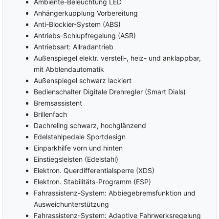
Ambiente-Beleuchtung LED
Bordcomputer
Apple Car Play
Anhängerkupplung Vorbereitung
Virtual/Digital Cockpit
Navigationssystem
Anti-Blockier-System (ABS)
Radio
Touchscreen
Antriebs-Schlupfregelung (ASR)
DAB
Sprachsteuerung
Antriebsart: Allradantrieb
Freisprecheinrichtung
Connected
Außenspiegel elektr. verstell-, heiz- und anklappbar,
Service/Vernetztes
Induktions-Ladestation
mit Abblendautomatik
Fahrzeug
Bluetooth
Außenspiegel schwarz lackiert
MP3-Schnittstelle
USB Anschluss
Bedienschalter Digitale Drehregler (Smart Dials)
Gruppe Multimedia und
Bremsassistent
Android Auto
Kommunikation
SAFETY
Brillenfach
Dachreling schwarz, hochglänzend
ABS (Antiblockiersystem)
Ausweichassistent und
Abbiegeassistent
Edelstahlpedale Sportdesign
ESP (Elektronisches
Einparkhilfe vorn und hinten
Stabilitäts-Programm)
Verkehrszeichenerkennung
Einstiegsleisten (Edelstahl)
Stabilitätskontrolle
Müdigkeitswarner
Elektron. Querdifferentialsperre (XDS)
ASC (Traktionskontrolle)
Notrufsystem
Elektron. Stabilitäts-Programm (ESP)
ASR
Bremsassistent (ebs)
Fahrassistenz-System: Abbiegebremsfunktion und
(Antriebsschlupfregelung)
Abstandstempomat (ACC)
Ausweichunterstützung
Servolenkung
Geschwindigkeitsbegrenzer
Fahrassistenz-System: Adaptive Fahrwerksregelung
Allrad