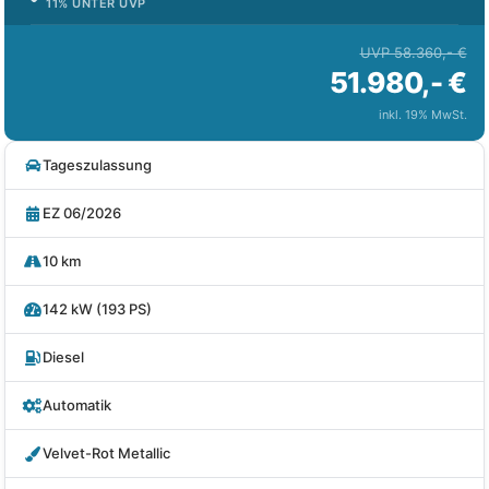
11% UNTER UVP
UVP 58.360,- €
51.980,- €
inkl. 19% MwSt.
Tageszulassung
EZ 06/2026
10 km
142 kW (193 PS)
Diesel
Automatik
Velvet-Rot Metallic