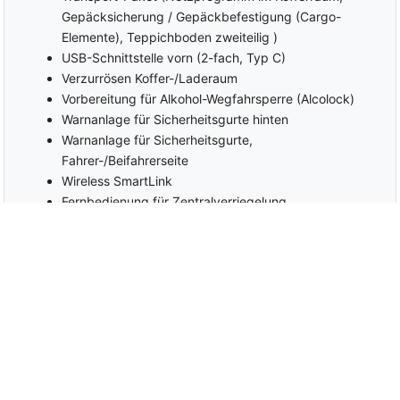
Gepäcksicherung / Gepäckbefestigung (Cargo-
Elemente), Teppichboden zweiteilig )
USB-Schnittstelle vorn (2-fach, Typ C)
Verzurrösen Koffer-/Laderaum
Vorbereitung für Alkohol-Wegfahrsperre (Alcolock)
Warnanlage für Sicherheitsgurte hinten
Warnanlage für Sicherheitsgurte,
Fahrer-/Beifahrerseite
Wireless SmartLink
Fernbedienung für Zentralverriegelung
Zentralverriegelung (Fernbedienung für
Zentralverriegelung )
Zusatzheizer (PTC)
Zwischenverkauf und Irrtümer für dieses Angebot sind ausdrücklich
vorbehalten.
Die Fahrzeugbeschreibung dient lediglich der allgemeinen
Identifizierung des Fahrzeuges und stellt keine Gewährleistung im
kaufrechtlichen Sinne dar.
Ausschlaggebend sind einzig und allein die Vereinbarungen in der