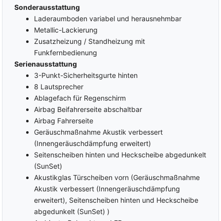
und Beifahrer
Sonderausstattung
Keyless-Go
Armlehnen vorne
Laderaumboden variabel und herausnehmbar
Coming-Home-Funktion
Metallic-Lackierung
ISOFIX am Beifahrersitz
Leaving-Home-Funktion
Zusatzheizung / Standheizung mit
ISOFIX
Außenspiegel elektrisch
(Kindersitzvorbereitung)
Funkfernbedienung
verstellbar
Rücksitzbank teilbar
Serienausstattung
Außenspiegel beheizbar
3-Punkt-Sicherheitsgurte hinten
5 Kopfstützen
Außenspiegel elektrisch
8 Lautsprecher
anklappbar
Dekorleisten
Ablagefach für Regenschirm
Elektrische Fensterheber
Sportlenkrad
Airbag Beifahrerseite abschaltbar
Ambiente-Beleuchtung
Multifunktionslenkrad
Airbag Fahrerseite
Alcantara
Lederlenkrad
Geräuschmaßnahme Akustik verbessert
Sitzheizung vorne
Lenkrad höhenverstellbar
(Innengeräuschdämpfung erweitert)
Sitzheizung hinten
Lenkradheizung
Seitenscheiben hinten und Heckscheibe abgedunkelt
Sportsitze
Schaltwippen am Lenkrad
(SunSet)
Beifahrersitz
Klimaautomatik 3-Zonen
Akustikglas Türscheiben vorn (Geräuschmaßnahme
höhenverstellbar
Standheizung
Akustik verbessert (Innengeräuschdämpfung
Elektrische Sitzeinstellung
Frontscheibe beheizbar
erweitert), Seitenscheiben hinten und Heckscheibe
Fahrer
abgedunkelt (SunSet) )
MULTIMEDIA