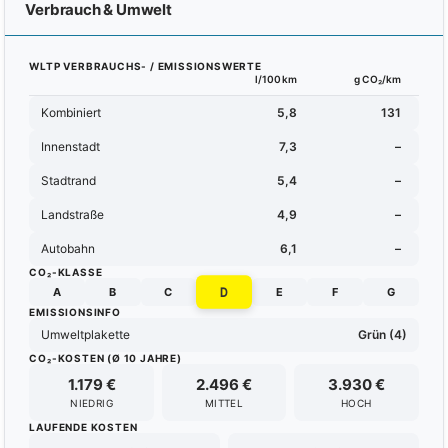
Verbrauch & Umwelt
WLTP VERBRAUCHS- / EMISSIONSWERTE
l/100km
g CO₂/km
Kombiniert
5,8
131
Innenstadt
7,3
–
Stadtrand
5,4
–
Landstraße
4,9
–
Autobahn
6,1
–
CO₂-KLASSE
D
A
B
C
E
F
G
EMISSIONSINFO
Umweltplakette
Grün (4)
CO₂-KOSTEN (Ø 10 JAHRE)
1.179 €
2.496 €
3.930 €
NIEDRIG
MITTEL
HOCH
LAUFENDE KOSTEN