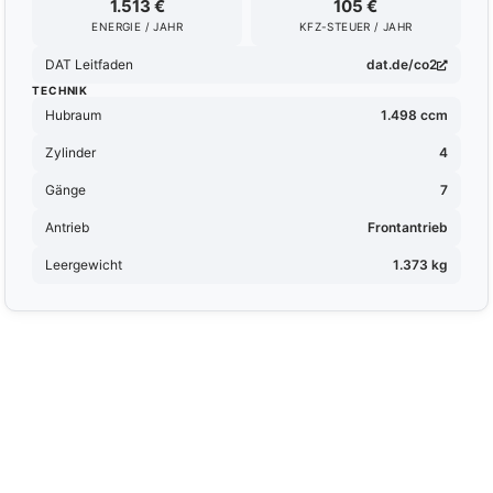
1.513 €
105 €
ENERGIE / JAHR
KFZ-STEUER / JAHR
DAT Leitfaden
dat.de/co2
TECHNIK
Hubraum
1.498 ccm
Zylinder
4
Gänge
7
Antrieb
Frontantrieb
Leergewicht
1.373 kg
Ähnliche Fahrzeuge