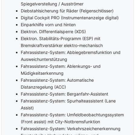
Berganfahrassistent
Spiegelverstellung / Ausströmer
ausschaltbar
Abstandswarner
Diebstahlsicherung für Räder (Felgenschlösser)
Beifahrer-Airbag
Notbremsassistent
Digital Cockpit PRO (Instrumentenanzeige digital)
Seiten-Airbags
Einparkhilfe vorn und hinten
Spurhalteassistent
Kopf-Airbags
Elektron. Differentialsperre (XDS)
Verkehrszeichenerkennung
Umfeldbeobachtungssystem
Elektron. Stabilitäts-Programm (ESP) mit
Müdigkeitswarner
(Front Assist)
Bremskraftverstärker elektro-mechanisch
Fahrassistenz-System: Abbiegebremsfunktion und
Ausweichunterstützung
Fahrassistenz-System: Ablenkungs- und
Müdigkeitserkennung
Fahrassistenz-System: Automatische
Distanzregelung (ACC)
Fahrassistenz-System: Berganfahr-Assistent
Fahrassistenz-System: Spurhalteassistent (Lane
Assist)
Fahrassistenz-System: Umfeldbeobachtungssystem
(Front assist) mit City-Notbremsfunktion
Fahrassistenz-System: Verkehrszeichenerkennung