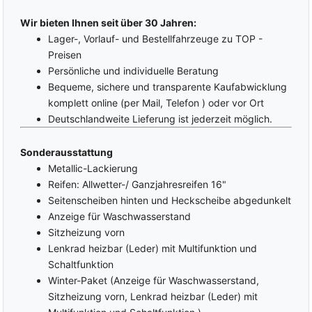
Reifendruckkontrolle
LED-Rückleuchten
Wir bieten Ihnen seit über 30 Jahren:
INTERIOR
Lager-, Vorlauf- und Bestellfahrzeuge zu TOP -
Zentralverriegelung
Lendenwirbelstütze Fahrer
Preisen
und Beifahrer
Keyless-Go
Persönliche und individuelle Beratung
Mittelarmlehne
Coming-Home-Funktion
Bequeme, sichere und transparente Kaufabwicklung
ISOFIX am Beifahrersitz
Leaving-Home-Funktion
komplett online (per Mail, Telefon ) oder vor Ort
ISOFIX
Außenspiegel elektrisch
Deutschlandweite Lieferung ist jederzeit möglich.
(Kindersitzvorbereitung)
verstellbar
Rücksitzbank teilbar
Außenspiegel beheizbar
Sonderausstattung
5 Kopfstützen
Außenspiegel elektrisch
Metallic-Lackierung
anklappbar
Chromleistenpaket
Reifen: Allwetter-/ Ganzjahresreifen 16"
Elektrische Fensterheber
Multifunktionslenkrad
Seitenscheiben hinten und Heckscheibe abgedunkelt
Polsterstoff
Lederlenkrad
Anzeige für Waschwasserstand
Sitzheizung vorne
Lenkrad höhenverstellbar
Sitzheizung vorn
Vordersitze
Lenkradheizung
Lenkrad heizbar (Leder) mit Multifunktion und
höhenverstellbar
Klimaautomatik
Schaltfunktion
MULTIMEDIA
Winter-Paket (Anzeige für Waschwasserstand,
Bordcomputer
Apple Car Play
Sitzheizung vorn, Lenkrad heizbar (Leder) mit
Virtual/Digital Cockpit
Musikstreaming (integriert)