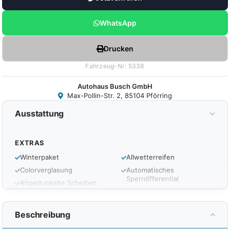
WhatsApp
Drucken
Fahrzeug-Nr: 5338
Autohaus Busch GmbH
Max-Pollin-Str. 2, 85104 Pförring
Ausstattung
EXTRAS
Winterpaket
Allwetterreifen
Colorverglasung
Automatisches
Sperrdifferential
Abgedunkelte Scheiben
LED-Tagfahrlicht
Durchlademöglichkeit
LED-Scheinwerfer
LM-Felgen
Beschreibung
Scheibenwaschdüsen
Tire-Mobility-Set
beheizt