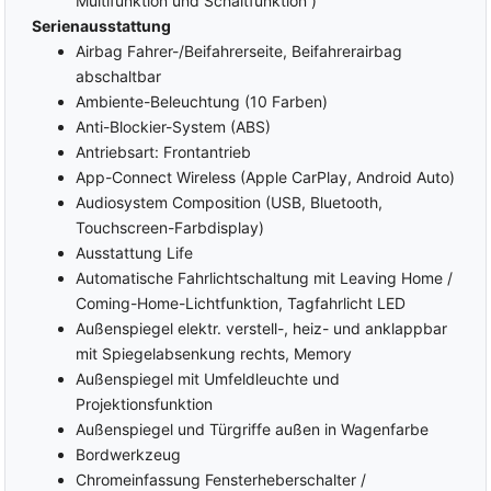
Multifunktion und Schaltfunktion )
Serienausstattung
Radio
Touchscreen
Airbag Fahrer-/Beifahrerseite, Beifahrerairbag
DAB
Connected
Service/Vernetztes
abschaltbar
Freisprecheinrichtung
Fahrzeug
Ambiente-Beleuchtung (10 Farben)
Induktions-Ladestation
MP3-Schnittstelle
Anti-Blockier-System (ABS)
Bluetooth
Gruppe Multimedia und
Antriebsart: Frontantrieb
USB Anschluss
Kommunikation
App-Connect Wireless (Apple CarPlay, Android Auto)
Android Auto
Audiosystem Composition (USB, Bluetooth,
SAFETY
Touchscreen-Farbdisplay)
ABS (Antiblockiersystem)
Notrufsystem
Ausstattung Life
ESP (Elektronisches
Abstandstempomat (ACC)
Automatische Fahrlichtschaltung mit Leaving Home /
Stabilitäts-Programm)
Geschwindigkeitsbegrenzer
Coming-Home-Lichtfunktion, Tagfahrlicht LED
Stabilitätskontrolle
Elektrische Wegfahrsperre
Außenspiegel elektr. verstell-, heiz- und anklappbar
ASC (Traktionskontrolle)
mit Spiegelabsenkung rechts, Memory
Einparkhilfe hinten
ASR
Außenspiegel mit Umfeldleuchte und
Einparkhilfe vorne
(Antriebsschlupfregelung)
Projektionsfunktion
Parkbremse elektrisch
Servolenkung
Außenspiegel und Türgriffe außen in Wagenfarbe
Fahrer-/Beifahrer-Airbag
Start-/Stopp-Automatik
Bordwerkzeug
Fahrer Airbag
Lichtsensor
Chromeinfassung Fensterheberschalter /
Beifahrer-Airbag