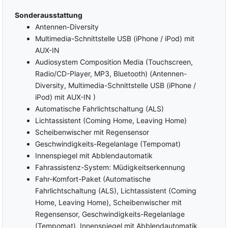
Außenspiegel manuell
Leder-Handbremshebel
Sonderausstattung
heranklappbar
Multifunktionslenkrad
Antennen-Diversity
Elektrische Fensterheber
Lederlenkrad
vorne und hinten
Multimedia-Schnittstelle USB (iPhone / iPod) mit
Lenkrad höhenverstellbar
Polsterstoff
AUX-IN
Klimaanlage
Sitzheizung vorne
Audiosystem Composition Media (Touchscreen,
Handschuhfach gekühlt
Radio/CD-Player, MP3, Bluetooth) (Antennen-
MULTIMEDIA
Diversity, Multimedia-Schnittstelle USB (iPhone /
Bordcomputer
USB Anschluss
iPod) mit AUX-IN )
Radio
AUX-In
Automatische Fahrlichtschaltung (ALS)
CD-Player
MP3-Schnittstelle
Lichtassistent (Coming Home, Leaving Home)
Scheibenwischer mit Regensensor
Freisprecheinrichtung
Gruppe Multimedia und
Kommunikation
Geschwindigkeits-Regelanlage (Tempomat)
Bluetooth
SAFETY
Innenspiegel mit Abblendautomatik
Fahrassistenz-System: Müdigkeitserkennung
ABS (Antiblockiersystem)
Berganfahrassistent
Fahr-Komfort-Paket (Automatische
ESP (Elektronisches
Müdigkeitswarner
Fahrlichtschaltung (ALS), Lichtassistent (Coming
Stabilitäts-Programm)
Bremsassistent (ebs)
Home, Leaving Home), Scheibenwischer mit
Stabilitätskontrolle
Geschwindigkeitsregelanlage
Regensensor, Geschwindigkeits-Regelanlage
ASC (Traktionskontrolle)
Elektrische Wegfahrsperre
(Tempomat), Innenspiegel mit Abblendautomatik,