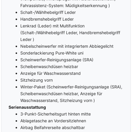
ASR
Einparkhilfe hinten
Fahrassistenz-System: Müdigkeitserkennung )
(Antriebsschlupfregelung)
Einparkhilfe vorne
Schalt-/Wählhebelgriff Leder
Servolenkung
Fahrer-/Beifahrer-Airbag
Handbremshebelgriff Leder
Lichtsensor
Beifahrer-Airbag
Lenkrad (Leder) mit Multifunktion
Regensensor
ausschaltbar
(Schalt-/Wählhebelgriff Leder, Handbremshebelgriff
Innenspiegel automatisch
Seiten-Airbags
Leder )
abblendbar
Gruppe Sicherheit
Nebelscheinwerfer mit integriertem Abbiegelicht
Sonderlackierung Pure-White uni
Scheinwerfer-Reinigungsanlage (SRA)
Scheibenwaschdüsen heizbar
Anzeige für Waschwasserstand
Sitzheizung vorn
Winter-Paket (Scheinwerfer-Reinigungsanlage (SRA),
Scheibenwaschdüsen heizbar, Anzeige für
Waschwasserstand, Sitzheizung vorn )
Serienausstattung
3-Punkt-Sicherheitsgurt hinten mitte
Ablagetasche an Vordersitzlehnen
Airbag Beifahrerseite abschaltbar