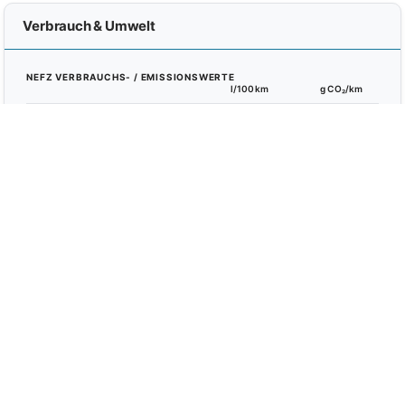
Verbrauch & Umwelt
NEFZ VERBRAUCHS- / EMISSIONSWERTE
l/100km
g CO₂/km
Kombiniert
5,1
116
Innerorts
6,4
–
Außerorts
4,4
–
EMISSIONSINFO
Schadstoffklasse
Euro 6
Umweltplakette
Grün (4)
Effizienzklasse
C
DAT Leitfaden
dat.de/co2
TECHNIK
Hubraum
999 ccm
Zylinder
3