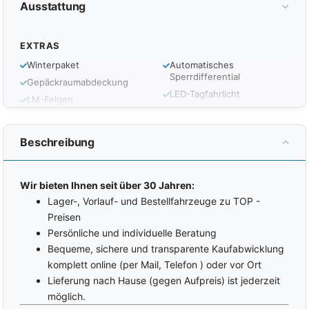
Ausstattung
EXTRAS
Winterpaket
Automatisches
Sperrdifferential
Gepäckraumabdeckung
LED-Tagfahrlicht
LM-Felgen
Scheinwerferreinigungsanlage
Sommerreifen
Scheibenwaschdüsen
Tire-Mobility-Set
beheizt
Beschreibung
Reifendruckkontrolle
Nebelscheinwerfer
Garantie
Wir bieten Ihnen seit über 30 Jahren:
INTERIOR
Lager-, Vorlauf- und Bestellfahrzeuge zu TOP -
Zentralverriegelung mit
Vordersitze
Preisen
Funk
höhenverstellbar
Persönliche und individuelle Beratung
Coming-Home-Funktion
Armlehnen vorne
Bequeme, sichere und transparente Kaufabwicklung
Leaving-Home-Funktion
ISOFIX
komplett online (per Mail, Telefon ) oder vor Ort
(Kindersitzvorbereitung)
Außenspiegel elektrisch
Lieferung nach Hause (gegen Aufpreis) ist jederzeit
verstellbar
Lederschalthebel
möglich.
Außenspiegel beheizbar
Chromleistenpaket