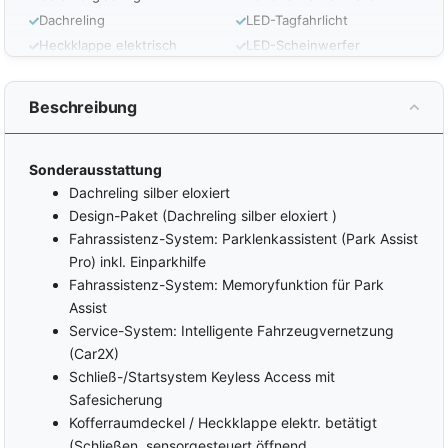
Dachreling
LED-Tagfahrlicht
Heckklappe elektrisch
LED-Scheinwerfer
Durchlademöglichkeit
Nichtraucherfahrzeug
Doppelter Laderaumboden
Licht- und Sichtpaket
Beschreibung
LM-Felgen
LED-Rückleuchten
Reserverad
INTERIOR
Sonderausstattung
Dachreling silber eloxiert
Zentralverriegelung mit
Elektr.
Funk
Lendenwirbelstützen
Design-Paket (Dachreling silber eloxiert )
vorne
Keyless Entry
Fahrassistenz-System: Parklenkassistent (Park Assist
Armlehnen vorne
Keyless-Go
Pro) inkl. Einparkhilfe
ISOFIX am Beifahrersitz
Fahrassistenz-System: Memoryfunktion für Park
Coming-Home-Funktion
ISOFIX
Assist
Leaving-Home-Funktion
(Kindersitzvorbereitung)
Service-System: Intelligente Fahrzeugvernetzung
Außenspiegel elektrisch
Rücksitzbank teilbar
verstellbar
(Car2X)
Rücksitzbank verschiebbar
Schließ-/Startsystem Keyless Access mit
Außenspiegel beheizbar
Innenraumfilter
Safesicherung
Außenspiegel elektrisch
anklappbar
Multifunktionslenkrad
Kofferraumdeckel / Heckklappe elektr. betätigt
Elektrische Fensterheber
Lederlenkrad
(Schließen, sensorgesteuert öffnend,