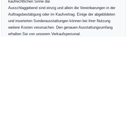
kaufrechtlichen Sinne dar.
Ausschlaggebend sind einzig und allein die Vereinbarungen in der
Auftragsbestätigung oder im Kaufvertrag. Einige der abgebildeten
und inserierten Sonderausstattungen können bei ihrer Nutzung
weitere Kosten verursachen. Den genauen Ausstattungsumfang
erhalten Sie von unserem Verkaufspersonal.
Bitte kontaktieren Sie uns.
Bundesweite Anlieferung gegen Aufpreis möglich.
Wir freuen uns auf Ihren Besuch auf
www.autohausbusch.de
Telefon: +49 8403 9278-16
E-Mail: verkauf@autohausbusch.de