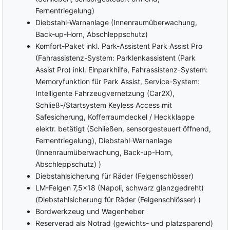
Fernentriegelung)
Ambiente-Beleuchtung
Lenkradheizung
Diebstahl-Warnanlage (Innenraumüberwachung,
Polsterstoff
Schaltwippen am Lenkrad
Back-up-Horn, Abschleppschutz)
Sitzheizung vorne
Klimaautomatik 3-Zonen
Komfort-Paket inkl. Park-Assistent Park Assist Pro
Beifahrersitz umklappbar
Gruppe Innenausstattung
(Fahrassistenz-System: Parklenkassistent (Park
und Komfort
Vordersitze
Assist Pro) inkl. Einparkhilfe, Fahrassistenz-System:
höhenverstellbar
MULTIMEDIA
Memoryfunktion für Park Assist, Service-System:
Intelligente Fahrzeugvernetzung (Car2X),
Bordcomputer
Apple Car Play
Schließ-/Startsystem Keyless Access mit
Virtual/Digital Cockpit
Musikstreaming (integriert)
Safesicherung, Kofferraumdeckel / Heckklappe
Radio
Touchscreen
elektr. betätigt (Schließen, sensorgesteuert öffnend,
DAB
Connected
Fernentriegelung), Diebstahl-Warnanlage
Service/Vernetztes
Freisprecheinrichtung
Fahrzeug
(Innenraumüberwachung, Back-up-Horn,
Bluetooth
Abschleppschutz) )
MP3-Schnittstelle
USB Anschluss
Diebstahlsicherung für Räder (Felgenschlösser)
Gruppe Multimedia und
Android Auto
Kommunikation
LM-Felgen 7,5x18 (Napoli, schwarz glanzgedreht)
SAFETY
(Diebstahlsicherung für Räder (Felgenschlösser) )
ABS (Antiblockiersystem)
Notrufsystem
Bordwerkzeug und Wagenheber
Reserverad als Notrad (gewichts- und platzsparend)
ESP (Elektronisches
Abstandstempomat (ACC)