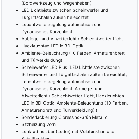
Stabilitäts-Programm)
(Bordwerkzeug und Wagenheber )
Geschwindigkeitsbegrenzer
Stabilitätskontrolle
LED Lichtleiste zwischen Scheinwerfer und
Alarmanlage
ASC (Traktionskontrolle)
Türgriffschalen außen beleuchtet
Elektrische Wegfahrsperre
Leuchtweitenregelung automatisch und
ASR
Fahrprofilauswahl (Drive
(Antriebsschlupfregelung)
Dynamisches Kurvenlicht
Mode Select)
Servolenkung
Abbiege- und Allwetterlicht / Schlechtwetter-Licht
Parklenkassistent
Start-/Stopp-Automatik
Heckleuchten LED in 3D-Optik
Einparkhilfe hinten
Ambiente-Beleuchtung (10 Farben, Armaturenbrett
Lichtsensor
Einparkhilfe vorne
und Türverkleidung)
Fernlichtregulierung (Light
Parkbremse elektrisch
Assist)
Scheinwerfer LED Plus (LED Lichtleiste zwischen
Rückfahrkamera
Regensensor
Scheinwerfer und Türgriffschalen außen beleuchtet,
Fahrer Airbag
Leuchtweitenregelung automatisch und
Innenspiegel automatisch
Beifahrer-Airbag
abblendbar
Dynamisches Kurvenlicht, Abbiege- und
ausschaltbar
Berganfahrassistent
Allwetterlicht / Schlechtwetter-Licht, Heckleuchten
Beifahrer-Airbag
Abstandswarner
LED in 3D-Optik, Ambiente-Beleuchtung (10 Farben,
Seiten-Airbags
Armaturenbrett und Türverkleidung) )
Notbremsassistent
Kopf-Airbags
Sonderlackierung Cipressino-Grün Metallic
Spurhalteassistent
Umfeldbeobachtungssystem
Sitzheizung vorn
Toter Winkel Assistent
(Front Assist)
Lenkrad heizbar (Leder) mit Multifunktion und
Spurwechselassistent
Gruppe Sicherheit
Schaltfunktion