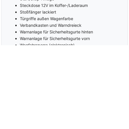
Steckdose 12V im Koffer-/Laderaum
Stoßfänger lackiert
Türgriffe außen Wagenfarbe
Verbandkasten und Warndreieck
Warnanlage für Sicherheitsgurte hinten
Warnanlage für Sicherheitsgurte vorn
Wegfahrsperre (elektronisch)
Wärmeschutzverglasung grün getönt
Zentralverriegelung
EU-Fahrzeug mit Tageszulassung
Zwischenverkauf und Irrtümer für dieses Angebot sind ausdrücklich
vorbehalten.
Die Fahrzeugbeschreibung dient lediglich der allgemeinen
Identifizierung des Fahrzeuges und stellt keine Gewährleistung im
kaufrechtlichen Sinne dar.
Ausschlaggebend sind einzig und allein die Vereinbarungen in der
Auftragsbestätigung oder im Kaufvertrag. Einige der abgebildeten
und inserierten Sonderausstattungen können bei ihrer Nutzung
weitere Kosten verursachen. Den genauen Ausstattungsumfang