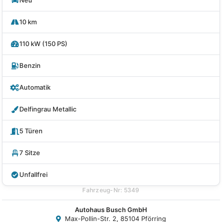
Neu
10 km
110 kW (150 PS)
Benzin
Automatik
Delfingrau Metallic
5 Türen
7 Sitze
Unfallfrei
Fahrzeug-Nr: 5349
Autohaus Busch GmbH
Max-Pollin-Str. 2, 85104 Pförring