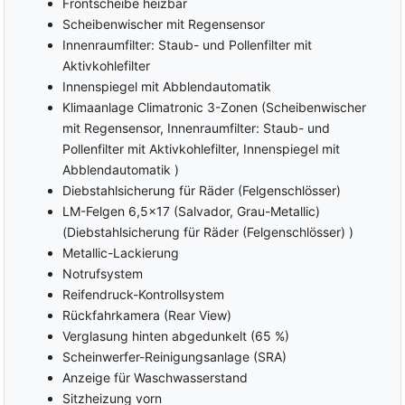
Frontscheibe heizbar
ausschaltbar
Abstandswarner
Scheibenwischer mit Regensensor
Beifahrer-Airbag
Notbremsassistent
Innenraumfilter: Staub- und Pollenfilter mit
Seiten-Airbags
Spurhalteassistent
Aktivkohlefilter
Kopf-Airbags
Toter Winkel Assistent
Innenspiegel mit Abblendautomatik
Andere Airbags
Spurwechselassistent
Klimaanlage Climatronic 3-Zonen (Scheibenwischer
Umfeldbeobachtungssystem
Verkehrszeichenerkennung
mit Regensensor, Innenraumfilter: Staub- und
(Front Assist)
Pollenfilter mit Aktivkohlefilter, Innenspiegel mit
Müdigkeitswarner
Diebstahlwarnanlage
Abblendautomatik )
Notrufsystem
Gruppe Sicherheit
Diebstahlsicherung für Räder (Felgenschlösser)
Bremsassistent (ebs)
LM-Felgen 6,5x17 (Salvador, Grau-Metallic)
(Diebstahlsicherung für Räder (Felgenschlösser) )
Metallic-Lackierung
Notrufsystem
Reifendruck-Kontrollsystem
Rückfahrkamera (Rear View)
Verglasung hinten abgedunkelt (65 %)
Scheinwerfer-Reinigungsanlage (SRA)
Anzeige für Waschwasserstand
Sitzheizung vorn