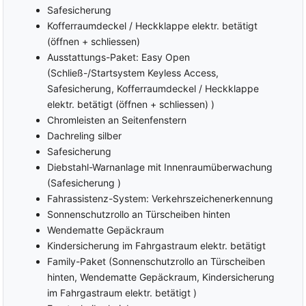
Safesicherung
Induktions-Ladestation
Außentemperaturanzeige
Kofferraumdeckel / Heckklappe elektr. betätigt
Bluetooth
MP3-Schnittstelle
(öffnen + schliessen)
USB Anschluss
Gruppe Multimedia und
Ausstattungs-Paket: Easy Open
Kommunikation
(Schließ-/Startsystem Keyless Access,
SAFETY
Safesicherung, Kofferraumdeckel / Heckklappe
ABS (Antiblockiersystem)
Abstandstempomat (ACC)
elektr. betätigt (öffnen + schliessen) )
ESP (Elektronisches
Geschwindigkeitsbegrenzer
Chromleisten an Seitenfenstern
Stabilitäts-Programm)
Alarmanlage
Dachreling silber
Stabilitätskontrolle
Elektrische Wegfahrsperre
Safesicherung
ASC (Traktionskontrolle)
Parklenkassistent
Diebstahl-Warnanlage mit Innenraumüberwachung
ASR
Einparkhilfe hinten
(Safesicherung )
(Antriebsschlupfregelung)
Einparkhilfe vorne
Fahrassistenz-System: Verkehrszeichenerkennung
Servolenkung
Sonnenschutzrollo an Türscheiben hinten
Parkbremse elektrisch
Start-/Stopp-Automatik
Wendematte Gepäckraum
Rückfahrkamera
Lichtsensor
Kindersicherung im Fahrgastraum elektr. betätigt
Fahrerairbag
Regensensor
Family-Paket (Sonnenschutzrollo an Türscheiben
Fahrer Airbag
Innenspiegel automatisch
hinten, Wendematte Gepäckraum, Kindersicherung
Knie-Airbag
abblendbar
im Fahrgastraum elektr. betätigt )
Beifahrer-Airbag
Berganfahrassistent