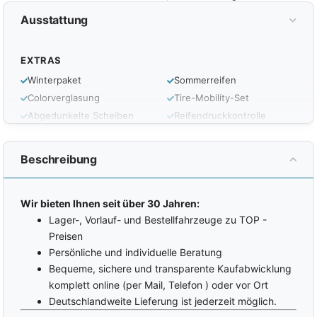
Ausstattung
EXTRAS
Winterpaket
Sommerreifen
Colorverglasung
Tire-Mobility-Set
Abgedunkelte Scheiben
Reifendruckkontrolle
Dachreling
Automatisches
Sperrdifferential
AHK schwenkbar
Beschreibung
LED-Tagfahrlicht
Heckklappe elektrisch
Scheinwerferreinigungsanlage
Gepäckraumabdeckung
Licht- und Sichtpaket
Wir bieten Ihnen seit über 30 Jahren:
LM-Felgen
INTERIOR
Lager-, Vorlauf- und Bestellfahrzeuge zu TOP -
Preisen
Zentralverriegelung
Armlehnen vorne
Persönliche und individuelle Beratung
Keyless Entry
ISOFIX
(Kindersitzvorbereitung)
Bequeme, sichere und transparente Kaufabwicklung
Keyless-Go
komplett online (per Mail, Telefon ) oder vor Ort
Rücksitzbank teilbar
Coming-Home-Funktion
Deutschlandweite Lieferung ist jederzeit möglich.
Innenraumfilter
Leaving-Home-Funktion