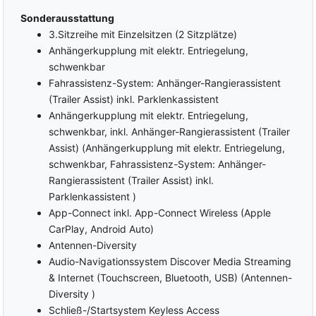
Lederschalthebel
Außenspiegel elektrisch
Sonderausstattung
verstellbar
Dekorleisten
3.Sitzreihe mit Einzelsitzen (2 Sitzplätze)
Außenspiegel beheizbar
Chromleistenpaket
Anhängerkupplung mit elektr. Entriegelung,
Außenspiegel elektrisch
Multifunktionslenkrad
schwenkbar
anklappbar
Lederlenkrad
Fahrassistenz-System: Anhänger-Rangierassistent
Elektrische Fensterheber
Lenkrad höhenverstellbar
vorne und hinten
(Trailer Assist) inkl. Parklenkassistent
Lenkradheizung
Anhängerkupplung mit elektr. Entriegelung,
Polsterstoff
Klimaautomatik 3-Zonen
schwenkbar, inkl. Anhänger-Rangierassistent (Trailer
Sitzheizung vorne
Handschuhfach gekühlt
Assist) (Anhängerkupplung mit elektr. Entriegelung,
Beifahrersitz umklappbar
Frontscheibe beheizbar
schwenkbar, Fahrassistenz-System: Anhänger-
Vordersitze
Rangierassistent (Trailer Assist) inkl.
Gruppe Innenausstattung
höhenverstellbar
und Komfort
Parklenkassistent )
Lendenwirbelstütze Fahrer
und Beifahrer
App-Connect inkl. App-Connect Wireless (Apple
MULTIMEDIA
CarPlay, Android Auto)
Bordcomputer
Android Auto
Antennen-Diversity
Audio-Navigationssystem Discover Media Streaming
Virtual/Digital Cockpit
Apple Car Play
& Internet (Touchscreen, Bluetooth, USB) (Antennen-
Radio
Musikstreaming (integriert)
Diversity )
DAB
Navigationssystem
Schließ-/Startsystem Keyless Access
Freisprecheinrichtung
Touchscreen