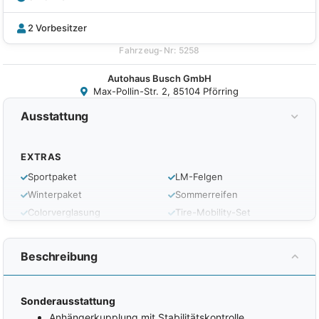
2 Vorbesitzer
Fahrzeug-Nr: 5258
Autohaus Busch GmbH
Max-Pollin-Str. 2, 85104 Pförring
Ausstattung
EXTRAS
Sportpaket
LM-Felgen
Winterpaket
Sommerreifen
Colorverglasung
Tire-Mobility-Set
Abgedunkelte Scheiben
Reifendruckkontrolle
Dachreling
Automatisches
Beschreibung
Sperrdifferential
AHK schwenkbar
LED-Tagfahrlicht
Heckklappe elektrisch
LED-Scheinwerfer
Sonderausstattung
Heckscheibe beheizbar
Nebelscheinwerfer
Anhängerkupplung mit Stabilitätskontrolle
Gepäckraumabdeckung