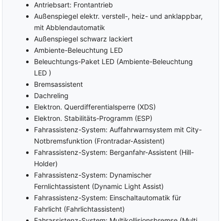
Antriebsart: Frontantrieb
Sitzheizung vorne
Lenkradheizung
Außenspiegel elektr. verstell-, heiz- und anklappbar,
Sportsitze
Schaltwippen am Lenkrad
mit Abblendautomatik
Klimaautomatik 2-Zonen
Außenspiegel schwarz lackiert
MULTIMEDIA
Ambiente-Beleuchtung LED
Bordcomputer
Apple Car Play
Beleuchtungs-Paket LED (Ambiente-Beleuchtung
Virtual/Digital Cockpit
Navigationssystem
LED )
Radio
Touchscreen
Bremsassistent
DAB
Sprachsteuerung
Dachreling
Freisprecheinrichtung
Elektron. Querdifferentialsperre (XDS)
Connected
Service/Vernetztes
Elektron. Stabilitäts-Programm (ESP)
Induktions-Ladestation
Fahrzeug
Fahrassistenz-System: Auffahrwarnsystem mit City-
Phone Box
Multifunktionsanzeige
Notbremsfunktion (Frontradar-Assistent)
Bluetooth
MP3-Schnittstelle
Fahrassistenz-System: Berganfahr-Assistent (Hill-
USB Anschluss
Gruppe Multimedia und
Holder)
Android Auto
Kommunikation
Fahrassistenz-System: Dynamischer
SAFETY
Fernlichtassistent (Dynamic Light Assist)
ABS (Antiblockiersystem)
Abstandstempomat (ACC)
Fahrassistenz-System: Einschaltautomatik für
ESP (Elektronisches
Geschwindigkeitsbegrenzer
Fahrlicht (Fahrlichtassistent)
Stabilitäts-Programm)
Alarmanlage
Fahrassistenz-System: Multikollisionsbremse (Multi