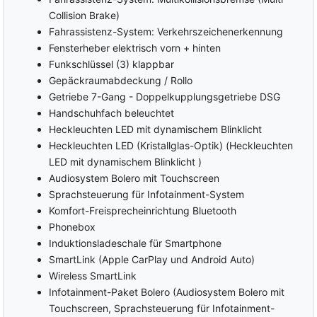
Stabilitätskontrolle
Elektrische Wegfahrsperre
Collision Brake)
ASC (Traktionskontrolle)
Fahrprofilauswahl (Drive
Fahrassistenz-System: Verkehrszeichenerkennung
ASR
Mode Select)
Fensterheber elektrisch vorn + hinten
(Antriebsschlupfregelung)
Einparkhilfe hinten
Funkschlüssel (3) klappbar
Servolenkung
Einparkhilfe vorne
Gepäckraumabdeckung / Rollo
Start-/Stopp-Automatik
Parkbremse elektrisch
Getriebe 7-Gang - Doppelkupplungsgetriebe DSG
Lichtsensor
Handschuhfach beleuchtet
Rückfahrkamera
Fernlichtregulierung (Light
Heckleuchten LED mit dynamischem Blinklicht
Fahrerairbag
Assist)
Heckleuchten LED (Kristallglas-Optik) (Heckleuchten
Fahrer Airbag
Regensensor
LED mit dynamischem Blinklicht )
Knie-Airbag
Berganfahrassistent
Audiosystem Bolero mit Touchscreen
Beifahrer-Airbag
Abstandswarner
Sprachsteuerung für Infotainment-System
ausschaltbar
Notbremsassistent
Komfort-Freisprecheinrichtung Bluetooth
Beifahrer-Airbag
Spurhalteassistent
Phonebox
Seiten-Airbags
Verkehrszeichenerkennung
Induktionsladeschale für Smartphone
Kopf-Airbags
SmartLink (Apple CarPlay und Android Auto)
Müdigkeitswarner
Umfeldbeobachtungssystem
Wireless SmartLink
Notrufsystem
(Front Assist)
Infotainment-Paket Bolero (Audiosystem Bolero mit
Bremsassistent (ebs)
Touchscreen, Sprachsteuerung für Infotainment-