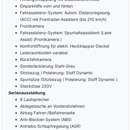
Nichtraucherfahrzeug
Einparkhilfe vorn und hinten
Variabler Ladeboden
Licht- und Sichtpaket
Fahrassistenz-System: Autom. Distanzregelung
Heckspoiler
(ACC) mit Frontradar-Assistent (bis 210 km/h)
LED-Rückleuchten
INTERIOR
Frontkamera
Fahrassistenz-System: Spurhalteassistent (Lane
Zentralverriegelung mit
Beifahrersitz
Funk
höhenverstellbar
Assist) (Frontkamera )
Keyless Entry
Lendenwirbelstütze Fahrer
Komfortöffnung für elektr. Heckklappe/-Deckel
und Beifahrer
Laderaumboden variabel
Keyless-Go
Armlehnen vorne
Rückfahrkamera
Coming-Home-Funktion
ISOFIX
Sonderlackierung Stahl-Grau
Leaving-Home-Funktion
(Kindersitzvorbereitung)
Sitzbezug / Polsterung: Stoff Dynamic
Außenspiegel elektrisch
Rücksitzbank teilbar
Sportsitze (Sitzbezug / Polsterung: Stoff Dynamic )
verstellbar
5 Kopfstützen
Steckdose 230V
Außenspiegel beheizbar
Lederschalthebel
Serienausstattung
Außenspiegel elektrisch
anklappbar
Chromleistenpaket
8 Lautsprecher
Ablagetasche an Vordersitzlehnen
Elektrische Fensterheber
Sportlenkrad
vorne und hinten
Airbag Fahrer-/Beifahrerseite
Multifunktionslenkrad
Ambiente-Beleuchtung
Anti-Blockier-System (ABS)
Lederlenkrad
Polsterstoff
Antriebs-Schlupfregelung (ASR)
Lenkrad höhenverstellbar