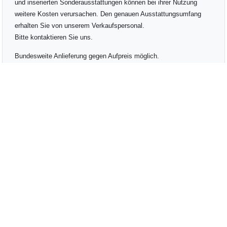
und inserierten Sonderausstattungen können bei ihrer Nutzung
weitere Kosten verursachen. Den genauen Ausstattungsumfang
erhalten Sie von unserem Verkaufspersonal.
Bitte kontaktieren Sie uns.
Bundesweite Anlieferung gegen Aufpreis möglich.
Wir freuen uns auf Ihren Besuch auf
www.autohausbusch.de
Telefon: +49 8403 9278-16
E-Mail: verkauf@autohausbusch.de
Verbrauch & Umwelt